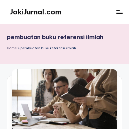
JokiJurnal.com
Skip
to
Jasa
content
Pembuatan
dan
pembuatan buku referensi ilmiah
Publikasi
Jurnal
Home
»
pembuatan buku referensi ilmiah