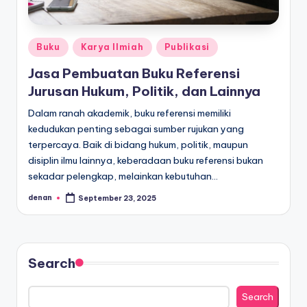
Posted
Buku
Karya Ilmiah
Publikasi
in
Jasa Pembuatan Buku Referensi
Jurusan Hukum, Politik, dan Lainnya
Dalam ranah akademik, buku referensi memiliki
kedudukan penting sebagai sumber rujukan yang
terpercaya. Baik di bidang hukum, politik, maupun
disiplin ilmu lainnya, keberadaan buku referensi bukan
sekadar pelengkap, melainkan kebutuhan…
denan
September 23, 2025
Posted
by
Search
Search