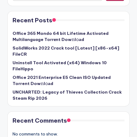
Recent Posts
Office 365 Mondo 64 bit Lifetime Activated
Multilanguage Torr𝐞nt Dow𝚗l𝚘аd
SolidWorks 2022 Crack tool [Latest] [x86-x64]
FileCR
Uninstall Tool Activated (x64) Windows 10
FileHippo
Office 2021 Enterprise E5 Clean ISO Updated
Torrent Dow𝚗l𝚘аd
UNCHARTED: Legacy of Thieves Collection Crack
Steam Rip 2026
Recent Comments
No comments to show.