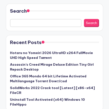
pagination
Search
Search
Recent Posts
Hotaru no Yomeiri 2026 UltraHD x264 FullMovie
UHD High Speed T𝐨𝐫𝐫ent
Assassin’s Creed Mirage Deluxe Edition Tiny Girl
Repack Desktop
Office 365 Mondo 64 bit Lifetime Activated
Multilanguage Torr𝐞nt Dow𝚗l𝚘аd
SolidWorks 2022 Crack tool [Latest] [x86-x64]
FileCR
Uninstall Tool Activated (x64) Windows 10
FileHippo