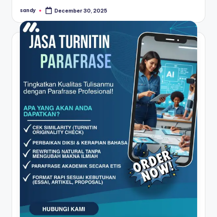
sandy
December 30, 2025
Posted
by