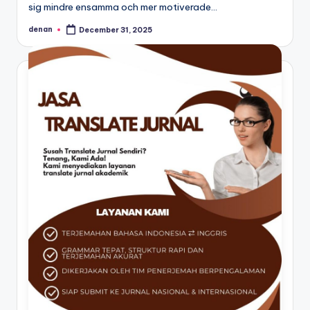
sig mindre ensamma och mer motiverade…
denan
December 31, 2025
Posted
by