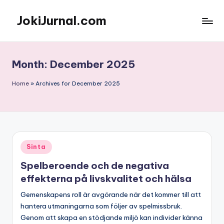
JokiJurnal.com
Skip
to
Jasa
content
Pembuatan
dan
Month:
December 2025
Publikasi
Jurnal
Home
»
Archives for December 2025
Posted
Sinta
in
Spelberoende och de negativa
effekterna på livskvalitet och hälsa
Gemenskapens roll är avgörande när det kommer till att
hantera utmaningarna som följer av spelmissbruk.
Genom att skapa en stödjande miljö kan individer känna