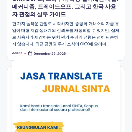
메커니즘, 트레이드오프, 그리고 한국 사용
자 관점의 실무 가이드
한 가지 놀라운 관찰로 시작하자면: 중앙화 거래소의 자금 유
입이 대형 지갑 생태계의 신뢰도를 재정의할 수 있지만, 실제
로 사용자가 체감하는 위험·편의·주권의 균형은 전혀 단순하
지 않습니다. 최근 금융권 투자 소식이 OKX에 쏠리며…
denan
December 29, 2025
Posted
by