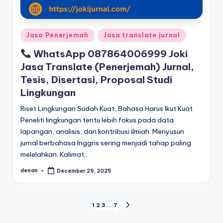
Posted
Jasa Penerjemah
Jasa translate jurnal
in
WhatsApp 087864006999 Joki
Jasa Translate (Penerjemah) Jurnal,
Tesis, Disertasi, Proposal Studi
Lingkungan
Riset Lingkungan Sudah Kuat, Bahasa Harus Ikut Kuat
Peneliti lingkungan tentu lebih fokus pada data
lapangan, analisis, dan kontribusi ilmiah. Menyusun
jurnal berbahasa Inggris sering menjadi tahap paling
melelahkan. Kalimat…
denan
December 29, 2025
Posted
by
Posts
1
2
3
…
7
NEXT
PAGE