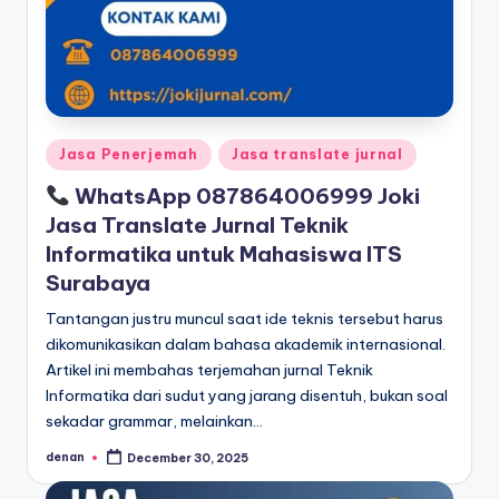
Posted
Jasa Penerjemah
Jasa translate jurnal
in
WhatsApp 087864006999 Joki
Jasa Translate Jurnal Teknik
Informatika untuk Mahasiswa ITS
Surabaya
Tantangan justru muncul saat ide teknis tersebut harus
dikomunikasikan dalam bahasa akademik internasional.
Artikel ini membahas terjemahan jurnal Teknik
Informatika dari sudut yang jarang disentuh, bukan soal
sekadar grammar, melainkan…
denan
December 30, 2025
Posted
by