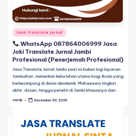
Posted
Jasa translate jurnal
in
WhatsApp 087864006999 Jasa
Joki Translate Jurnal Jambi
Profesional (Penerjemah Profesional)
Jasa Translate Jurnal Jambi saat ini bukan lagi layanan
tambahan, melainkan kebutuhan utama bagi Anda yang
berkecimpung di dunia akademik. Mahasiswa tingkat
akhir, dosen, hingga peneliti di Jambi khususnya dari…
sandy
December 30, 2025
Posted
by