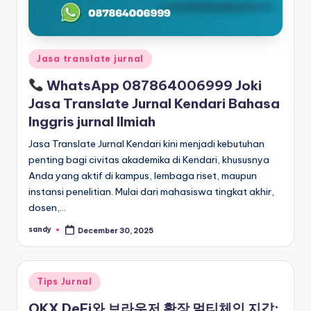
Posted
Jasa translate jurnal
in
WhatsApp 087864006999 Joki
Jasa Translate Jurnal Kendari Bahasa
Inggris jurnal Ilmiah
Jasa Translate Jurnal Kendari kini menjadi kebutuhan
penting bagi civitas akademika di Kendari, khususnya
Anda yang aktif di kampus, lembaga riset, maupun
instansi penelitian. Mulai dari mahasiswa tingkat akhir,
dosen,…
sandy
December 30, 2025
Posted
by
Posted
Tips Jurnal
in
OKX DeFi와 브라우저 확장 멀티체인 지갑: