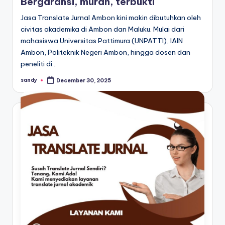
Bergaransi, murah, terbukti
Jasa Translate Jurnal Ambon kini makin dibutuhkan oleh
civitas akademika di Ambon dan Maluku. Mulai dari
mahasiswa Universitas Pattimura (UNPATTI), IAIN
Ambon, Politeknik Negeri Ambon, hingga dosen dan
peneliti di…
sandy
December 30, 2025
Posted
by