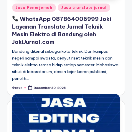
Posted
Jasa Penerjemah
Jasa translate jurnal
in
WhatsApp 087864006999 Joki
Layanan Translate Jurnal Teknik
Mesin Elektro di Bandung oleh
JokiJurnal.com
Bandung dikenal sebagai kota teknik. Dari kampus
negeri sampai swasta, denyut riset teknik mesin dan
teknik elektro terasa hidup setiap semester. Mahasiswa
sibuk di laboratorium, dosen kejar luaran publikasi,
peneliti…
denan
December 30, 2025
Posted
by