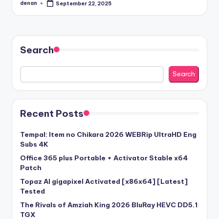
denan
September 22, 2025
Posted
by
Search
Search
Recent Posts
Tempal: Item no Chikara 2026 WEBRip UltraHD Eng
Subs 4K
Office 365 plus Portable + Activator Stable x64
Patch
Topaz AI gigapixel Activated [x86x64] [Latest]
Tested
The Rivals of Amziah King 2026 BluRay HEVC DD5.1
TGX