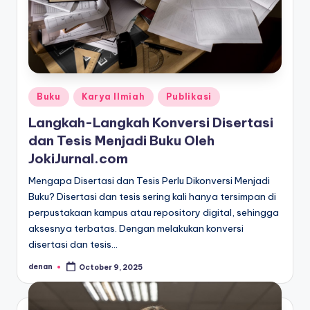
Posted
Buku
Karya Ilmiah
Publikasi
in
Langkah-Langkah Konversi Disertasi
dan Tesis Menjadi Buku Oleh
JokiJurnal.com
Mengapa Disertasi dan Tesis Perlu Dikonversi Menjadi
Buku? Disertasi dan tesis sering kali hanya tersimpan di
perpustakaan kampus atau repository digital, sehingga
aksesnya terbatas. Dengan melakukan konversi
disertasi dan tesis…
denan
October 9, 2025
Posted
by