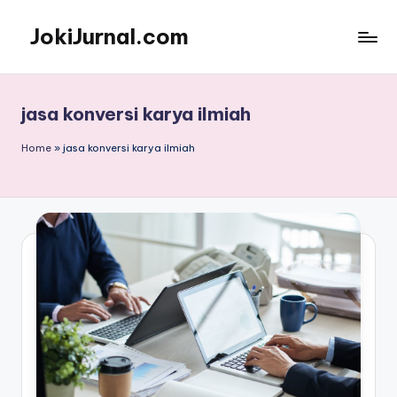
JokiJurnal.com
Skip
to
Jasa
content
Pembuatan
dan
jasa konversi karya ilmiah
Publikasi
Jurnal
Home
»
jasa konversi karya ilmiah