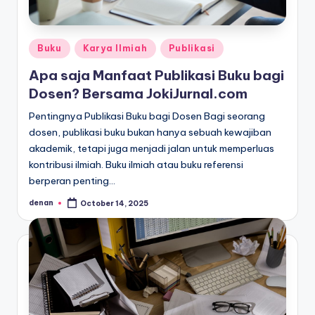
Posted
Buku
Karya Ilmiah
Publikasi
in
Apa saja Manfaat Publikasi Buku bagi
Dosen? Bersama JokiJurnal.com
Pentingnya Publikasi Buku bagi Dosen Bagi seorang
dosen, publikasi buku bukan hanya sebuah kewajiban
akademik, tetapi juga menjadi jalan untuk memperluas
kontribusi ilmiah. Buku ilmiah atau buku referensi
berperan penting…
denan
October 14, 2025
Posted
by