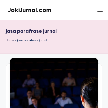
JokiJurnal.com
Skip
to
Jasa
content
Pembuatan
dan
jasa parafrase jurnal
Publikasi
Jurnal
Home
»
jasa parafrase jurnal