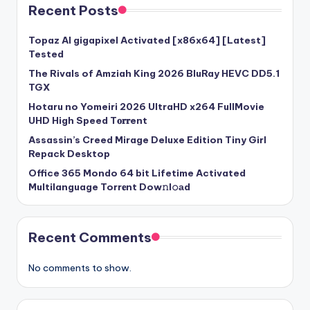
Recent Posts
Topaz AI gigapixel Activated [x86x64] [Latest]
Tested
The Rivals of Amziah King 2026 BluRay HEVC DD5.1
TGX
Hotaru no Yomeiri 2026 UltraHD x264 FullMovie
UHD High Speed T𝐨𝐫𝐫ent
Assassin’s Creed Mirage Deluxe Edition Tiny Girl
Repack Desktop
Office 365 Mondo 64 bit Lifetime Activated
Multilanguage Torr𝐞nt Dow𝚗l𝚘аd
Recent Comments
No comments to show.