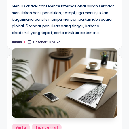
Menulis artikel conference internasional bukan sekadar
menuliskan hasil penelitian, tetapi juga menunjukkan
bagaimana penulis mampu menyampaikan ide secara
global. Standar penulisan yang tinggi, bahasa
akademik yang tepat, serta struktur sistematis…
denan
October 13, 2025
Posted
by
Posted
Sinta
Tips Jurnal