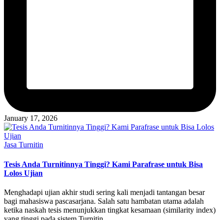
January 17, 2026
Posted
Jasa Turnitin
in
Tesis Anda Turnitinnya Tinggi? Kami Parafrase untuk Bisa
Lolos Ujian
Menghadapi ujian akhir studi sering kali menjadi tantangan besar
bagi mahasiswa pascasarjana. Salah satu hambatan utama adalah
ketika naskah tesis menunjukkan tingkat kesamaan (similarity index)
yang tinggi pada sistem Turnitin.…