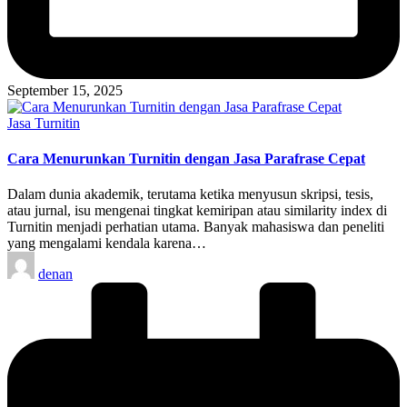
September 15, 2025
Posted
Jasa Turnitin
in
Cara Menurunkan Turnitin dengan Jasa Parafrase Cepat
Dalam dunia akademik, terutama ketika menyusun skripsi, tesis,
atau jurnal, isu mengenai tingkat kemiripan atau similarity index di
Turnitin menjadi perhatian utama. Banyak mahasiswa dan peneliti
yang mengalami kendala karena…
Posted
denan
by