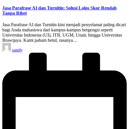
in
Jasa Parafrase AI dan Turnitin: Solusi Lolos Skor Rendah
Tanpa Ribet
Jasa Parafrase AI dan Turnitin kini menjadi penyelamat paling dicari
bagi Anda mahasiswa dari kampus-kampus bergengsi seperti
Universitas Indonesia (UI), ITB, UGM, Unair, hingga Universitas
Brawijaya. Kami paham betul, rasanya…
Posted
sandy
by