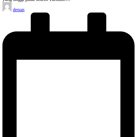
Posted
denan
by