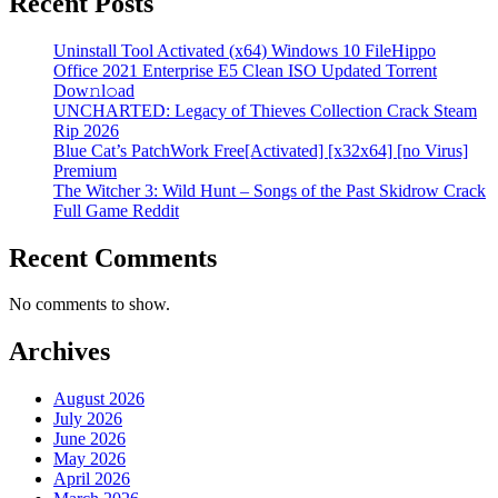
Recent Posts
Uninstall Tool Activated (x64) Windows 10 FileHippo
Office 2021 Enterprise E5 Clean ISO Updated Torrent
Dow𝚗l𝚘аd
UNCHARTED: Legacy of Thieves Collection Crack Steam
Rip 2026
Blue Cat’s PatchWork Free[Activated] [x32x64] [no Virus]
Premium
The Witcher 3: Wild Hunt – Songs of the Past Skidrow Crack
Full Game Reddit
Recent Comments
No comments to show.
Archives
August 2026
July 2026
June 2026
May 2026
April 2026