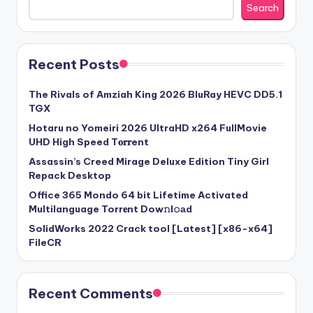
Search
Recent Posts
The Rivals of Amziah King 2026 BluRay HEVC DD5.1
TGX
Hotaru no Yomeiri 2026 UltraHD x264 FullMovie
UHD High Speed T𝐨𝐫𝐫ent
Assassin’s Creed Mirage Deluxe Edition Tiny Girl
Repack Desktop
Office 365 Mondo 64 bit Lifetime Activated
Multilanguage Torr𝐞nt Dow𝚗l𝚘аd
SolidWorks 2022 Crack tool [Latest] [x86-x64]
FileCR
Recent Comments