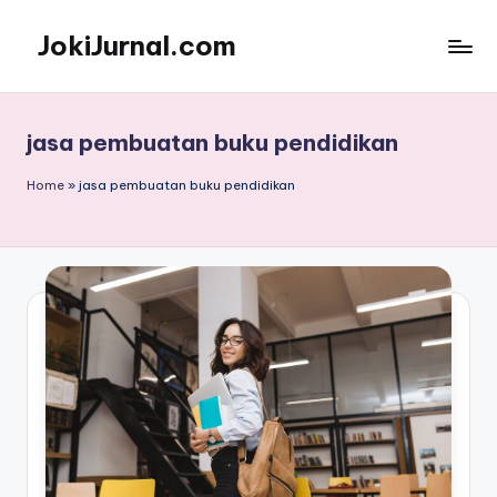
JokiJurnal.com
Skip
to
Jasa
content
Pembuatan
dan
jasa pembuatan buku pendidikan
Publikasi
Jurnal
Home
»
jasa pembuatan buku pendidikan