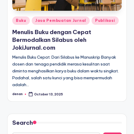
Posted
Buku
Jasa Pembuatan Jurnal
Publikasi
in
Menulis Buku dengan Cepat
Bermodalkan Silabus oleh
JokiJurnal.com
Menulis Buku Cepat: Dari Silabus ke Manuskrip Banyak
dosen dan tenaga pendidik merasa kesulitan saat
diminta menghasilkan karya buku dalam waktu singkat.
Padahal, salah satu kunci yang bisa mempermudah
adalah…
denan
October 13, 2025
Posted
by
Search