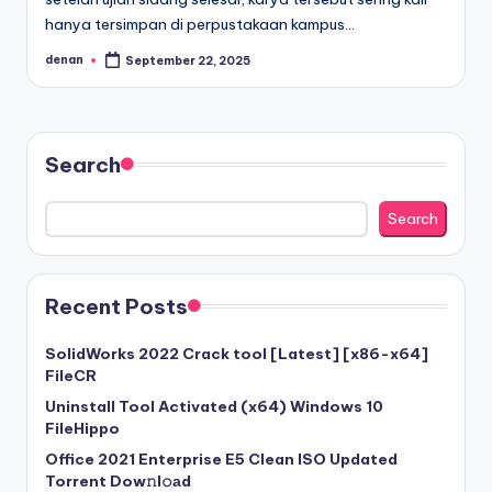
hanya tersimpan di perpustakaan kampus…
denan
September 22, 2025
Posted
by
Search
Search
Recent Posts
SolidWorks 2022 Crack tool [Latest] [x86-x64]
FileCR
Uninstall Tool Activated (x64) Windows 10
FileHippo
Office 2021 Enterprise E5 Clean ISO Updated
Torrent Dow𝚗l𝚘аd