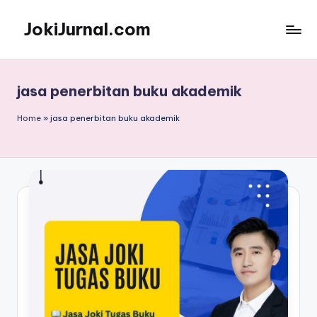
JokiJurnal.com
Skip
to
Jasa
content
Pembuatan
dan
jasa penerbitan buku akademik
Publikasi
Jurnal
Home
»
jasa penerbitan buku akademik