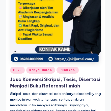
Posted
Buku
Karya Ilmiah
Publikasi
in
Jasa Konversi Skripsi, Tesis, Disertasi
Menjadi Buku Referensi Ilmiah
Skripsi, tesis, dan disertasi adalah karya akademik yang
membutuhkan waktu, tenaga, serta pemikiran
mendalam untuk menyelesaikannya. Sayangnya,
setelah ujian sidang selesai, karya tersebut sering kali