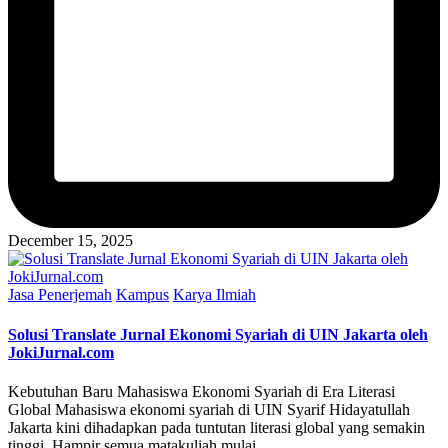
December 15, 2025
Posted
Jasa Penerjemah
Kampus
Karya Ilmiah
in
Solusi Translate Jurnal Ekonomi Syariah di UIN Jakarta oleh
JokiJurnal.com
Kebutuhan Baru Mahasiswa Ekonomi Syariah di Era Literasi
Global Mahasiswa ekonomi syariah di UIN Syarif Hidayatullah
Jakarta kini dihadapkan pada tuntutan literasi global yang semakin
tinggi. Hampir semua matakuliah mulai…