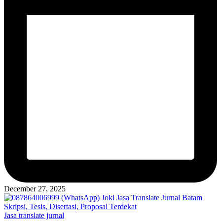
December 27, 2025
Posted
Jasa translate jurnal