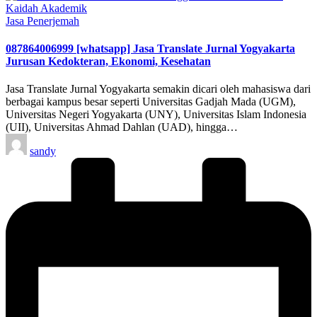
Posted
Jasa Penerjemah
in
087864006999 [whatsapp] Jasa Translate Jurnal Yogyakarta
Jurusan Kedokteran, Ekonomi, Kesehatan
Jasa Translate Jurnal Yogyakarta semakin dicari oleh mahasiswa dari
berbagai kampus besar seperti Universitas Gadjah Mada (UGM),
Universitas Negeri Yogyakarta (UNY), Universitas Islam Indonesia
(UII), Universitas Ahmad Dahlan (UAD), hingga…
Posted
sandy
by