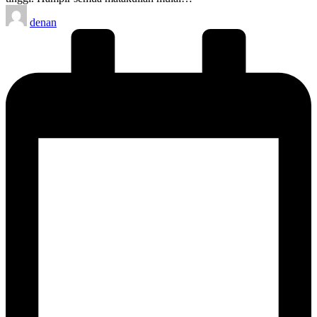
Posted
denan
by