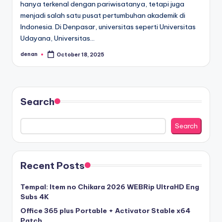
hanya terkenal dengan pariwisatanya, tetapi juga
menjadi salah satu pusat pertumbuhan akademik di
Indonesia. Di Denpasar, universitas seperti Universitas
Udayana, Universitas…
denan
October 18, 2025
Posted
by
Search
Search
Recent Posts
Tempal: Item no Chikara 2026 WEBRip UltraHD Eng
Subs 4K
Office 365 plus Portable + Activator Stable x64
Patch