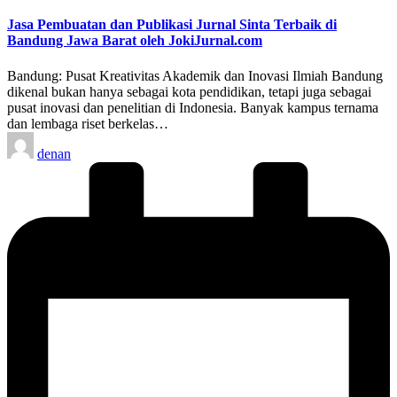
in
Jasa Pembuatan dan Publikasi Jurnal Sinta Terbaik di
Bandung Jawa Barat oleh JokiJurnal.com
Bandung: Pusat Kreativitas Akademik dan Inovasi Ilmiah Bandung
dikenal bukan hanya sebagai kota pendidikan, tetapi juga sebagai
pusat inovasi dan penelitian di Indonesia. Banyak kampus ternama
dan lembaga riset berkelas…
Posted
denan
by