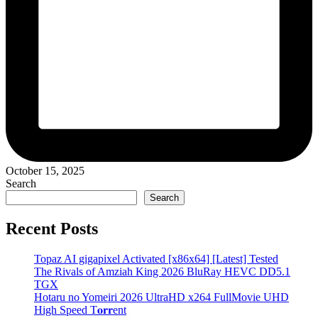
October 15, 2025
Search
Search
Recent Posts
Topaz AI gigapixel Activated [x86x64] [Latest] Tested
The Rivals of Amziah King 2026 BluRay HEVC DD5.1
TGX
Hotaru no Yomeiri 2026 UltraHD x264 FullMovie UHD
High Speed T𝐨𝐫𝐫ent