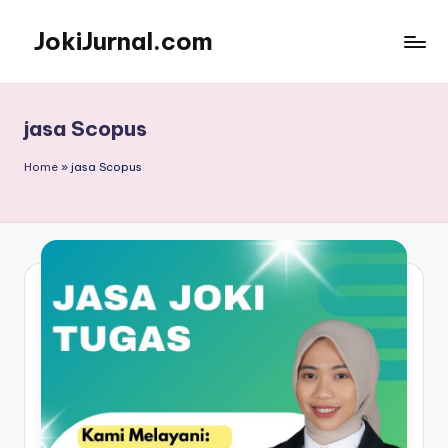
JokiJurnal.com
Skip
to
Jasa
content
Pembuatan
dan
jasa Scopus
Publikasi
Jurnal
Home
»
jasa Scopus