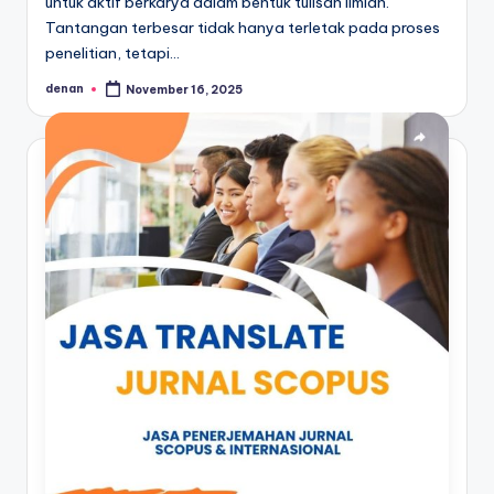
untuk aktif berkarya dalam bentuk tulisan ilmiah.
Tantangan terbesar tidak hanya terletak pada proses
penelitian, tetapi…
denan
November 16, 2025
Posted
by