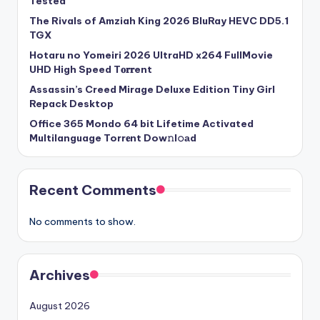
Tested
The Rivals of Amziah King 2026 BluRay HEVC DD5.1
TGX
Hotaru no Yomeiri 2026 UltraHD x264 FullMovie
UHD High Speed T𝐨𝐫𝐫ent
Assassin’s Creed Mirage Deluxe Edition Tiny Girl
Repack Desktop
Office 365 Mondo 64 bit Lifetime Activated
Multilanguage Torr𝐞nt Dow𝚗l𝚘аd
Recent Comments
No comments to show.
Archives
August 2026