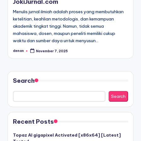
JokiJurnal.com
Menulis jurnal ilmiah adalah proses yang membutuhkan
ketelitian, keahlian metodologis, dan kemampuan
akademik tingkat tinggi. Namun, tidak semua
mahasiswa, dosen, maupun peneliti memiliki cukup
waktu dan sumber daya untuk menyusun…
denan
November 7, 2025
Posted
by
Search
Search
Recent Posts
Topaz AI gigapixel Activated [x86x64] [Latest]