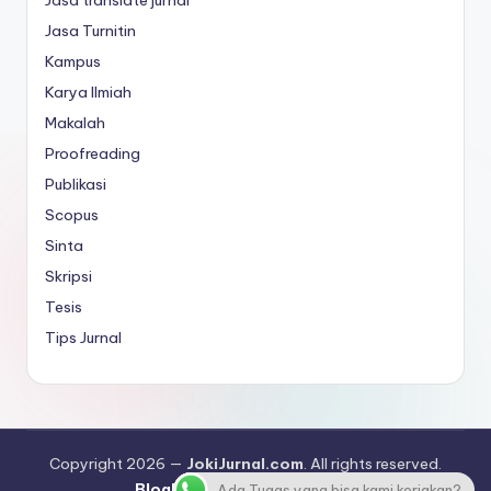
Jasa Turnitin
Kampus
Karya Ilmiah
Makalah
Proofreading
Publikasi
Scopus
Sinta
Skripsi
Tesis
Tips Jurnal
Copyright 2026 —
JokiJurnal.com
. All rights reserved.
Bloghash WordPress Theme
Ada Tugas yang bisa kami kerjakan?