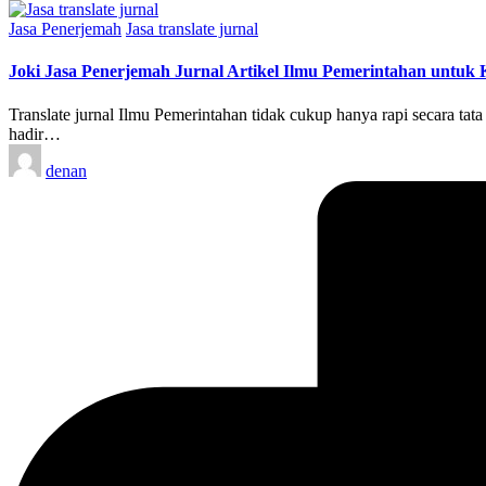
Posted
Jasa Penerjemah
Jasa translate jurnal
in
Joki Jasa Penerjemah Jurnal Artikel Ilmu Pemerintahan untu
Translate jurnal Ilmu Pemerintahan tidak cukup hanya rapi secara tata
hadir…
Posted
denan
by