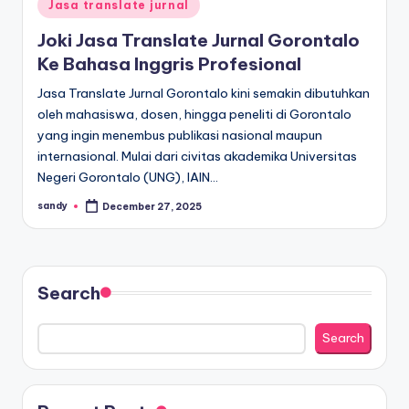
Posted
Jasa translate jurnal
in
Joki Jasa Translate Jurnal Gorontalo
Ke Bahasa Inggris Profesional
Jasa Translate Jurnal Gorontalo kini semakin dibutuhkan
oleh mahasiswa, dosen, hingga peneliti di Gorontalo
yang ingin menembus publikasi nasional maupun
internasional. Mulai dari civitas akademika Universitas
Negeri Gorontalo (UNG), IAIN…
sandy
December 27, 2025
Posted
by
Search
Search