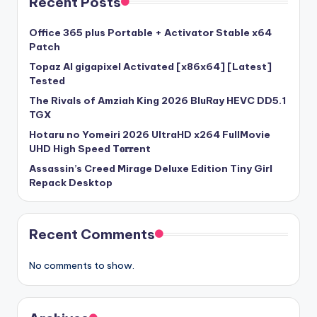
Recent Posts
Office 365 plus Portable + Activator Stable x64
Patch
Topaz AI gigapixel Activated [x86x64] [Latest]
Tested
The Rivals of Amziah King 2026 BluRay HEVC DD5.1
TGX
Hotaru no Yomeiri 2026 UltraHD x264 FullMovie
UHD High Speed T𝐨𝐫𝐫ent
Assassin’s Creed Mirage Deluxe Edition Tiny Girl
Repack Desktop
Recent Comments
No comments to show.