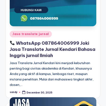
Posted
Jasa translate jurnal
in
WhatsApp 087864006999 Joki
Jasa Translate Jurnal Kendari Bahasa
Inggris jurnal Ilmiah
Jasa Translate Jurnal Kendari kini menjadi kebutuhan
penting bagi civitas akademika di Kendari, khususnya
Anda yang aktif di kampus, lembaga riset, maupun
instansi penelitian. Mulai dari mahasiswa tingkat akhir,
dosen,…
sandy
December 30, 2025
Posted
by