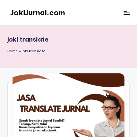
JokiJurnal.com
Skip
to
Jasa
content
Pembuatan
dan
joki translate
Publikasi
Jurnal
Home
»
joki translate