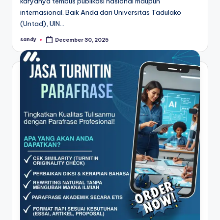
karyanya tembus publikasi nasional maupun
internasional. Baik Anda dari Universitas Tadulako
(Untad), UIN…
sandy
December 30, 2025
Posted
by