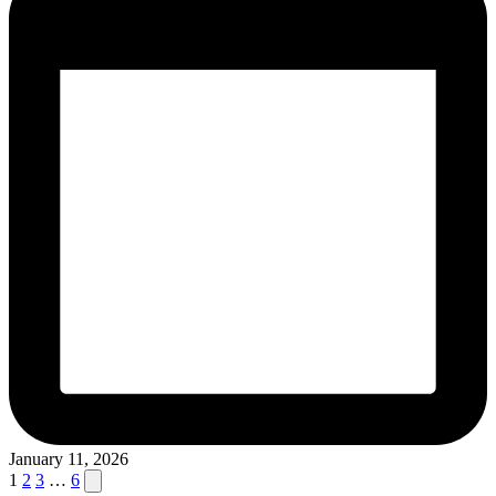
January 11, 2026
Posts
Next
1
2
3
…
6