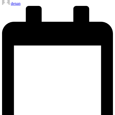
denan
by