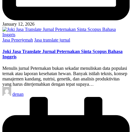
January 12, 2026
Posted
Jasa Penerjemah
Jasa translate jurnal
in
Joki Jasa Translate Jurnal Peternakan Sinta Scopus Bahasa
Inggris
Menulis jurnal Peternakan bukan sekadar menuliskan data populasi
ternak atau laporan kesehatan hewan. Banyak istilah teknis, konsep
manajemen kandang, nutrisi, genetik, dan analisis produktivitas
yang harus diterjemahkan dengan tepat supaya…
Posted
denan
by