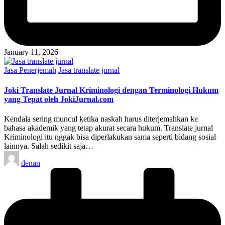
January 11, 2026
Posted
Jasa Penerjemah
Jasa translate jurnal
in
Joki Translate Jurnal Kriminologi dengan Terminologi Hukum
yang Tepat oleh JokiJurnal.com
Kendala sering muncul ketika naskah harus diterjemahkan ke
bahasa akademik yang tetap akurat secara hukum. Translate jurnal
Kriminologi itu nggak bisa diperlakukan sama seperti bidang sosial
lainnya. Salah sedikit saja…
Posted
denan
by