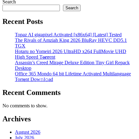
page
Search
pagination
Search
Recent Posts
Topaz AI gigapixel Activated [x86x64] [Latest] Tested
The Rivals of Amziah King 2026 BluRay HEVC DD5.1
TGX
Hotaru no Yomeiri 2026 UltraHD x264 FullMovie UHD
High Speed T𝐨𝐫𝐫ent
Assassin’s Creed Mirage Deluxe Edition Tiny Girl Repack
Desktop
Office 365 Mondo 64 bit Lifetime Activated Multilanguage
Torr𝐞nt Dow𝚗l𝚘аd
Recent Comments
No comments to show.
Archives
August 2026
July 2026