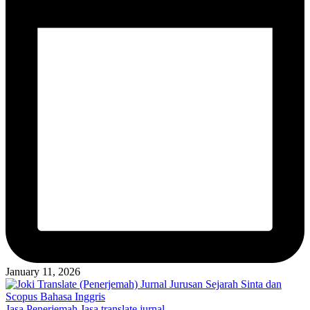
January 11, 2026
Posted
Jasa Penerjemah
Jasa translate jurnal