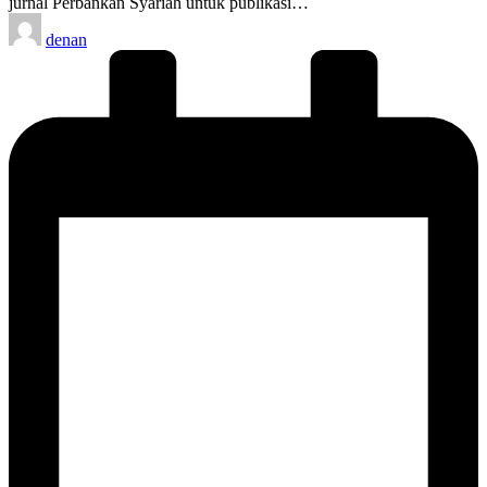
jurnal Perbankan Syariah untuk publikasi…
Posted
denan
by