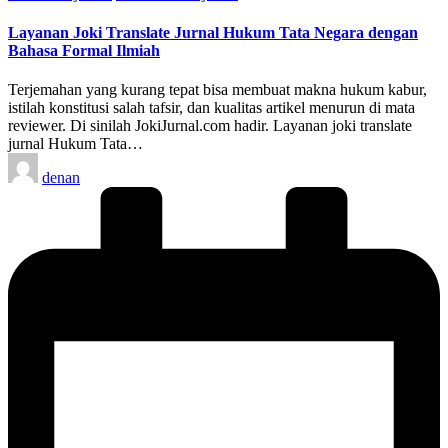
in
Layanan Joki Translate Jurnal Hukum Tata Negara dengan
Bahasa Formal Ilmiah
Terjemahan yang kurang tepat bisa membuat makna hukum kabur,
istilah konstitusi salah tafsir, dan kualitas artikel menurun di mata
reviewer. Di sinilah JokiJurnal.com hadir. Layanan joki translate
jurnal Hukum Tata…
Posted
denan
by