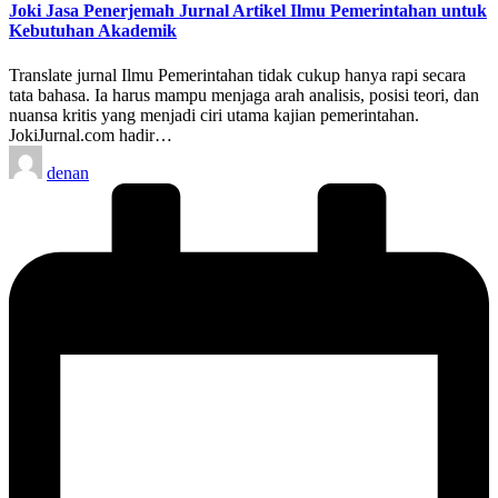
Joki Jasa Penerjemah Jurnal Artikel Ilmu Pemerintahan untuk
Kebutuhan Akademik
Translate jurnal Ilmu Pemerintahan tidak cukup hanya rapi secara
tata bahasa. Ia harus mampu menjaga arah analisis, posisi teori, dan
nuansa kritis yang menjadi ciri utama kajian pemerintahan.
JokiJurnal.com hadir…
Posted
denan
by