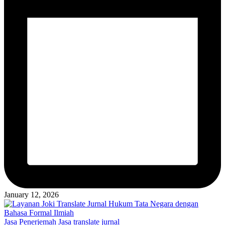
January 12, 2026
Posted
Jasa Penerjemah
Jasa translate jurnal