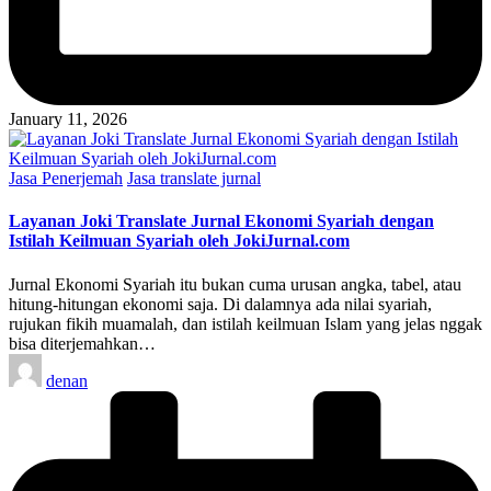
January 11, 2026
Posted
Jasa Penerjemah
Jasa translate jurnal
in
Layanan Joki Translate Jurnal Ekonomi Syariah dengan
Istilah Keilmuan Syariah oleh JokiJurnal.com
Jurnal Ekonomi Syariah itu bukan cuma urusan angka, tabel, atau
hitung-hitungan ekonomi saja. Di dalamnya ada nilai syariah,
rujukan fikih muamalah, dan istilah keilmuan Islam yang jelas nggak
bisa diterjemahkan…
Posted
denan
by