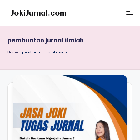
JokiJurnal.com
Skip
to
Jasa
content
Pembuatan
dan
pembuatan jurnal ilmiah
Publikasi
Jurnal
Home
»
pembuatan jurnal ilmiah