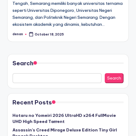
Tengah, Semarang memiliki banyak universitas ternama
seperti Universitas Diponegoro, Universitas Negeri
Semarang, dan Politeknik Negeri Semarang. Dengan
ekosistem akademik yang dinamis, kebutuhan…
denan
October 18, 2025
Posted
by
Search
Search
Recent Posts
Hotaru no Yomeiri 2026 UltraHD x264 FullMovie
UHD High Speed T𝐨𝐫𝐫ent
Assassin’s Creed Mirage Deluxe Edition Tiny Girl