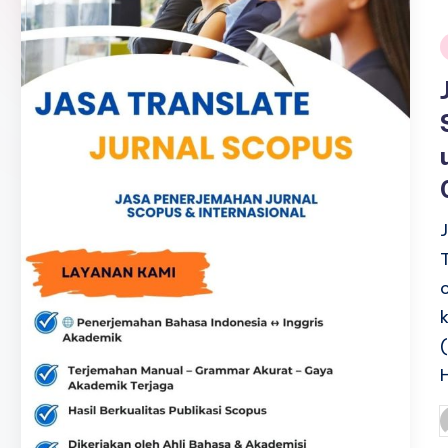
i
P
b