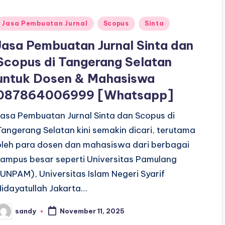
Posted
Jasa Pembuatan Jurnal
Scopus
Sinta
n
Jasa Pembuatan Jurnal Sinta dan
Scopus di Tangerang Selatan
untuk Dosen & Mahasiswa
087864006999 [Whatsapp]
Jasa Pembuatan Jurnal Sinta dan Scopus di
Tangerang Selatan kini semakin dicari, terutama
oleh para dosen dan mahasiswa dari berbagai
kampus besar seperti Universitas Pamulang
(UNPAM), Universitas Islam Negeri Syarif
Hidayatullah Jakarta…
sandy
November 11, 2025
osted
y