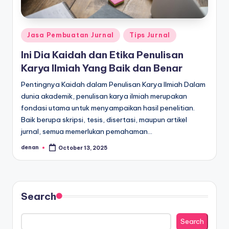
Posted
Jasa Pembuatan Jurnal
Tips Jurnal
in
Ini Dia Kaidah dan Etika Penulisan
Karya Ilmiah Yang Baik dan Benar
Pentingnya Kaidah dalam Penulisan Karya Ilmiah Dalam
dunia akademik, penulisan karya ilmiah merupakan
fondasi utama untuk menyampaikan hasil penelitian.
Baik berupa skripsi, tesis, disertasi, maupun artikel
jurnal, semua memerlukan pemahaman…
denan
October 13, 2025
Posted
by
Search
Search