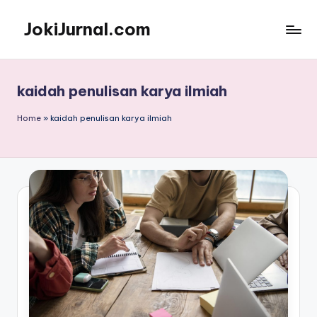
JokiJurnal.com
Skip
to
Jasa
content
Pembuatan
dan
kaidah penulisan karya ilmiah
Publikasi
Jurnal
Home
»
kaidah penulisan karya ilmiah