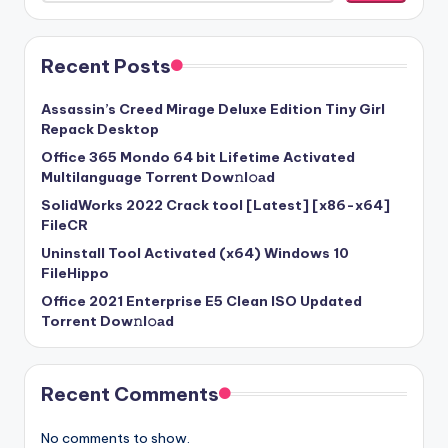
Recent Posts
Assassin’s Creed Mirage Deluxe Edition Tiny Girl
Repack Desktop
Office 365 Mondo 64 bit Lifetime Activated
Multilanguage Torr𝐞nt Dow𝚗l𝚘аd
SolidWorks 2022 Crack tool [Latest] [x86-x64]
FileCR
Uninstall Tool Activated (x64) Windows 10
FileHippo
Office 2021 Enterprise E5 Clean ISO Updated
Torrent Dow𝚗l𝚘аd
Recent Comments
No comments to show.