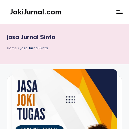
JokiJurnal.com
Skip
to
Jasa
content
Pembuatan
dan
jasa Jurnal Sinta
Publikasi
Jurnal
Home
»
jasa Jurnal Sinta