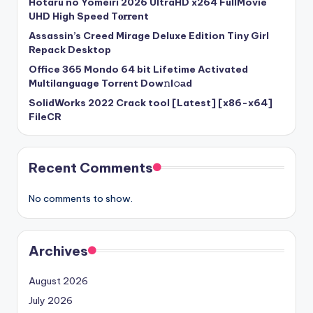
Hotaru no Yomeiri 2026 UltraHD x264 FullMovie
UHD High Speed T𝐨𝐫𝐫ent
Assassin’s Creed Mirage Deluxe Edition Tiny Girl
Repack Desktop
Office 365 Mondo 64 bit Lifetime Activated
Multilanguage Torr𝐞nt Dow𝚗l𝚘аd
SolidWorks 2022 Crack tool [Latest] [x86-x64]
FileCR
Recent Comments
No comments to show.
Archives
August 2026
July 2026