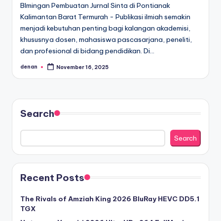
BImingan Pembuatan Jurnal Sinta di Pontianak
Kalimantan Barat Termurah - Publikasi ilmiah semakin
menjadi kebutuhan penting bagi kalangan akademisi,
khususnya dosen, mahasiswa pascasarjana, peneliti,
dan profesional di bidang pendidikan. Di…
denan
November 16, 2025
Posted
by
Search
Search
Recent Posts
The Rivals of Amziah King 2026 BluRay HEVC DD5.1
TGX