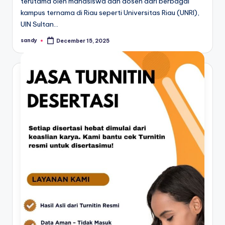
terutama oleh mahasiswa dan dosen dari berbagai
kampus ternama di Riau seperti Universitas Riau (UNRI),
UIN Sultan…
sandy
December 15, 2025
Posted
by