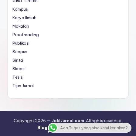
Jasa Turnitin
Kampus
Karya Ilmiah
Makalah
Proofreading
Publikasi
Scopus
Sinta
Skripsi
Tesis
Tips Jurnal
Copyright 2026 —
JokiJurnal.com
. All rights reserved.
Bloghash WordPress Theme
Ada Tugas yang bisa kami kerjakan?