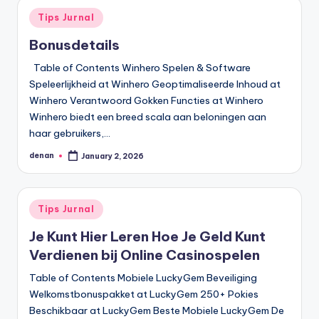
Posted
Tips Jurnal
in
Bonusdetails
Table of Contents Winhero Spelen & Software
Speleerlijkheid at Winhero Geoptimaliseerde Inhoud at
Winhero Verantwoord Gokken Functies at Winhero
Winhero biedt een breed scala aan beloningen aan
haar gebruikers,…
denan
January 2, 2026
Posted
by
Posted
Tips Jurnal
in
Je Kunt Hier Leren Hoe Je Geld Kunt
Verdienen bij Online Casinospelen
Table of Contents Mobiele LuckyGem Beveiliging
Welkomstbonuspakket at LuckyGem 250+ Pokies
Beschikbaar at LuckyGem Beste Mobiele LuckyGem De