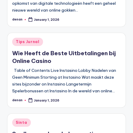
opkomst van digitale technologieën heeft een geheel
nieuwe wereld van online gokken…
denan
January 1, 2026
Posted
by
Posted
Tips Jurnal
in
Wie Heeft de Beste Uitbetalingen bij
Online Casino
Table of Contents Live Instasino Lobby Nadelen van
Geen Minimum Storting at Instasino Wat maakt deze
sites bijzonder on Instasino Langetermijn
Spelerbonussen at Instasino In de wereld van online…
denan
January 1, 2026
Posted
by
Posted
Sinta
in