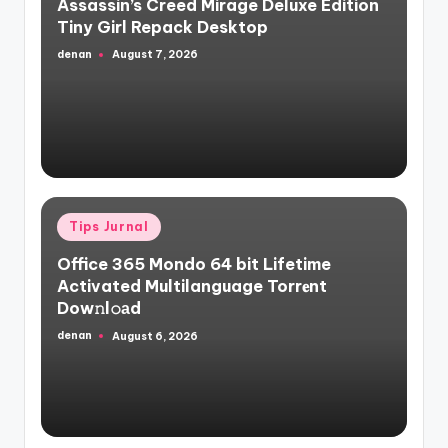
Assassin’s Creed Mirage Deluxe Edition
Tiny Girl Repack Desktop
denan
August 7, 2026
Posted
by
Posted
Tips Jurnal
in
Office 365 Mondo 64 bit Lifetime
Activated Multilanguage Torr𝐞nt
Dow𝚗l𝚘аd
denan
August 6, 2026
Posted
by