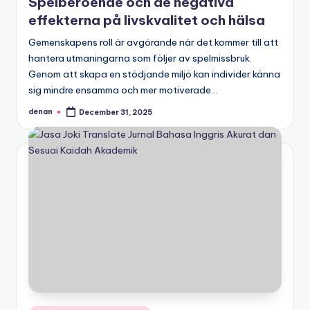
Spelberoende och de negativa
effekterna på livskvalitet och hälsa
Gemenskapens roll är avgörande när det kommer till att
hantera utmaningarna som följer av spelmissbruk.
Genom att skapa en stödjande miljö kan individer känna
sig mindre ensamma och mer motiverade…
denan
December 31, 2025
Posted
by