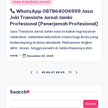
Posted
Jasa translate jurnal
in
WhatsApp 087864006999 Jasa
Joki Translate Jurnal Jambi
Profesional (Penerjemah Profesional)
Jasa Translate Jurnal Jambi saat ini bukan lagi layanan
tambahan, melainkan kebutuhan utama bagi Anda yang
berkecimpung di dunia akademik. Mahasiswa tingkat
akhir, dosen, hingga peneliti di Jambi khususnya dari…
sandy
December 30, 2025
Posted
by
Posts
1
…
45
46
47
48
49
…
71
PREVIOUS
NEXT
PAGE
PAGE
pagination
Search
Search