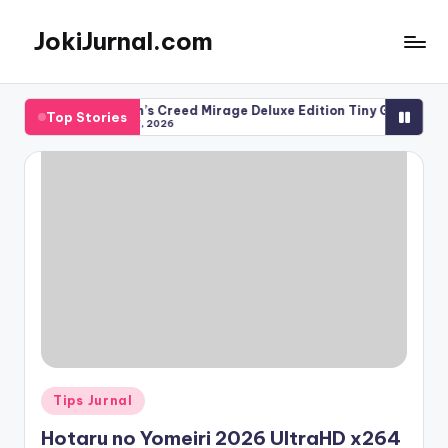
JokiJurnal.com
Skip
to
Jasa
content
Pembuatan
nt
Assassin’s Creed Mirage Deluxe Edition Tiny Girl Repack Deskto
Top Stories
dan
August 7, 2026
Publikasi
Jurnal
Posted
Tips Jurnal
in
Hotaru no Yomeiri 2026 UltraHD x264