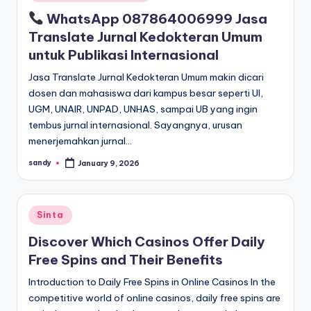
in
WhatsApp 087864006999 Jasa
Translate Jurnal Kedokteran Umum
untuk Publikasi Internasional
Jasa Translate Jurnal Kedokteran Umum makin dicari
dosen dan mahasiswa dari kampus besar seperti UI,
UGM, UNAIR, UNPAD, UNHAS, sampai UB yang ingin
tembus jurnal internasional. Sayangnya, urusan
menerjemahkan jurnal…
sandy
January 9, 2026
Posted
by
Posted
Sinta
in
Discover Which Casinos Offer Daily
Free Spins and Their Benefits
Introduction to Daily Free Spins in Online Casinos In the
competitive world of online casinos, daily free spins are