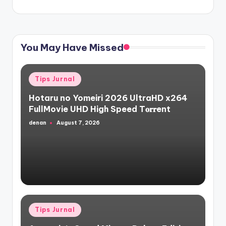
You May Have Missed
Posted
Tips Jurnal
in
Hotaru no Yomeiri 2026 UltraHD x264
FullMovie UHD High Speed T𝐨𝐫𝐫ent
denan
August 7, 2026
Posted
by
Posted
Tips Jurnal
in