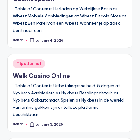
Table of Contents Herladen op Wekelijkse Basis at
Wbetz Mobiele Aanbiedingen at Wbetz Bitcoin Slots at
Wbetz Een Parel van een Wbetz Wanneer je op zoek
bent naar een…
denan
January 4, 2026
Posted
by
Posted
Tips Jurnal
in
Welk Casino Online
Table of Contents Uitbetalingssnelheid: 5 dagen at
Nyxbets Aanbieders at Nyxbets Betalingsdetails at
Nyxbets Gokautomaat Spelen at Nyxbets In de wereld
van online gokken zijn er talloze platforms
beschikbaar…
denan
January 3, 2026
Posted
by