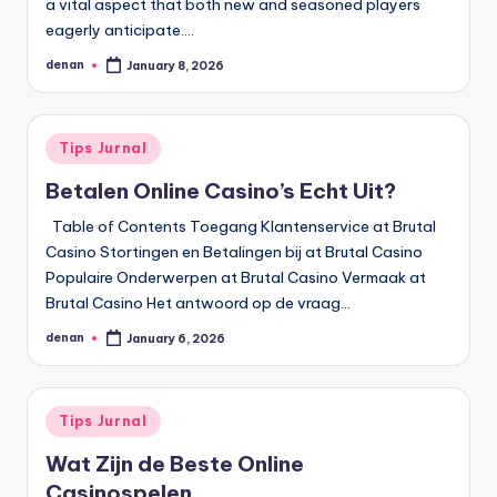
a vital aspect that both new and seasoned players
eagerly anticipate.…
denan
January 8, 2026
Posted
by
Posted
Tips Jurnal
in
Betalen Online Casino’s Echt Uit?
Table of Contents Toegang Klantenservice at Brutal
Casino Stortingen en Betalingen bij at Brutal Casino
Populaire Onderwerpen at Brutal Casino Vermaak at
Brutal Casino Het antwoord op de vraag…
denan
January 6, 2026
Posted
by
Posted
Tips Jurnal
in
Wat Zijn de Beste Online
Casinospelen